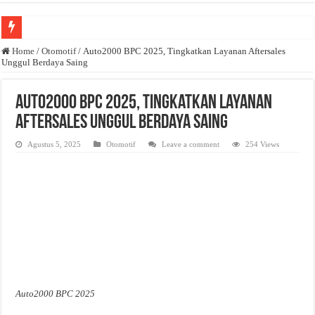
Anda butuh promosi usaha? Kontak ke Email redaksi@bisnisnasional.com
Home
/
Otomotif
/
Auto2000 BPC 2025, Tingkatkan Layanan Aftersales
Unggul Berdaya Saing
Dibutuhkan Wartawan. Lamaran di-email ke redaksi@bisnisnasional.com
Dibutuhkan Marketing. Lamaran di-email ke redaksi@bisnisnasional.com
Auto2000 BPC 2025, Tingkatkan Layanan
Aftersales Unggul Berdaya Saing
Agustus 5, 2025
Otomotif
Leave a comment
254 Views
Auto2000 BPC 2025