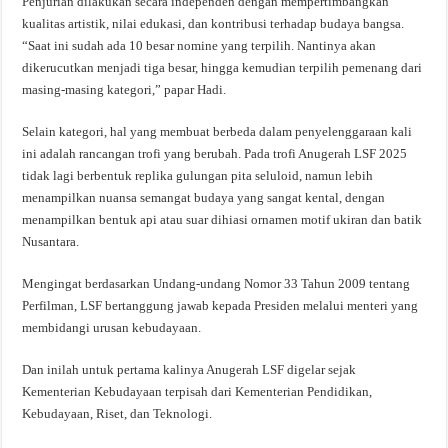
Penjurian dilakukan secara independen dengan mempertimbangkan
kualitas artistik, nilai edukasi, dan kontribusi terhadap budaya bangsa.
“Saat ini sudah ada 10 besar nomine yang terpilih. Nantinya akan
dikerucutkan menjadi tiga besar, hingga kemudian terpilih pemenang dari
masing-masing kategori,” papar Hadi.
Selain kategori, hal yang membuat berbeda dalam penyelenggaraan kali
ini adalah rancangan trofi yang berubah. Pada trofi Anugerah LSF 2025
tidak lagi berbentuk replika gulungan pita seluloid, namun lebih
menampilkan nuansa semangat budaya yang sangat kental, dengan
menampilkan bentuk api atau suar dihiasi ornamen motif ukiran dan batik
Nusantara.
Mengingat berdasarkan Undang-undang Nomor 33 Tahun 2009 tentang
Perfilman, LSF bertanggung jawab kepada Presiden melalui menteri yang
membidangi urusan kebudayaan.
Dan inilah untuk pertama kalinya Anugerah LSF digelar sejak
Kementerian Kebudayaan terpisah dari Kementerian Pendidikan,
Kebudayaan, Riset, dan Teknologi.