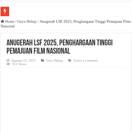
Anda butuh promosi usaha? Kontak ke Email redaksi@bisnisnasional.com
Home
/
Gaya Hidup
/
Anugerah LSF 2025, Penghargaan Tinggi Pemajuan Film
Nasional
Dibutuhkan Wartawan. Lamaran di-email ke redaksi@bisnisnasional.com
Dibutuhkan Marketing. Lamaran di-email ke redaksi@bisnisnasional.com
Anugerah LSF 2025, Penghargaan Tinggi
Pemajuan Film Nasional
Agustus 13, 2025
Gaya Hidup
Leave a comment
312 Views