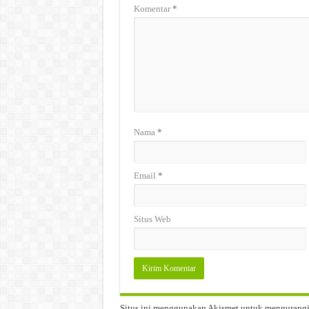
Komentar
*
Nama
*
Email
*
Situs Web
Situs ini menggunakan Akismet untuk mengurang