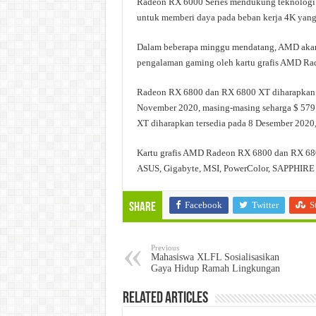
Radeon RX 6000 Series mendukung teknologi 
untuk memberi daya pada beban kerja 4K yang 
Dalam beberapa minggu mendatang, AMD akan m
pengalaman gaming oleh kartu grafis AMD Rade
Radeon RX 6800 dan RX 6800 XT diharapkan ter
November 2020, masing-masing seharga $ 57
XT diharapkan tersedia pada 8 Desember 2020
Kartu grafis AMD Radeon RX 6800 dan RX 6800
ASUS, Gigabyte, MSI, PowerColor, SAPPHIRE 
Facebook
Twitter
S
Share
Previous
Mahasiswa XLFL Sosialisasikan
Gaya Hidup Ramah Lingkungan
Related Articles