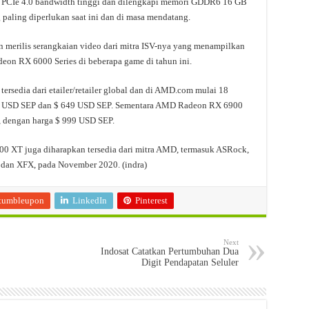
PCIe 4.0 bandwidth tinggi dan dilengkapi memori GDDR6 16 GB
paling diperlukan saat ini dan di masa mendatang.
erilis serangkaian video dari mitra ISV-nya yang menampilkan
on RX 6000 Series di beberapa game di tahun ini.
sedia dari etailer/retailer global dan di AMD.com mulai 18
9 USD SEP dan $ 649 USD SEP. Sementara AMD Radeon RX 6900
, dengan harga $ 999 USD SEP.
 XT juga diharapkan tersedia dari mitra AMD, termasuk ASRock,
dan XFX, pada November 2020. (indra)
tumbleupon
LinkedIn
Pinterest
Next
Indosat Catatkan Pertumbuhan Dua
Digit Pendapatan Seluler