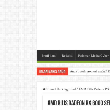
Profil kami
Redaksi
Pedoman Media Cyber
Iklan Baris Anda
Anda butuh promosi usaha? K
Dibutuhkan Wartawan. Lamara
Dibutuhkan Marketing. Lamar
Home
/
Uncategorized
/
AMD Rilis Radeon RX 
AMD Rilis Radeon RX 6000 Se