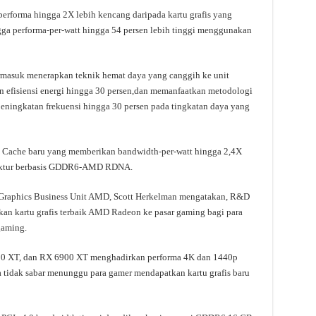
forma hingga 2X lebih kencang daripada kartu grafis yang
a performa-per-watt hingga 54 persen lebih tinggi menggunakan
asuk menerapkan teknik hemat daya yang canggih ke unit
 efisiensi energi hingga 30 persen,dan memanfaatkan metodologi
eningkatan frekuensi hingga 30 persen pada tingkatan daya yang
 Cache baru yang memberikan bandwidth-per-watt hingga 2,4X
itektur berbasis GDDR6-AMD RDNA.
r Graphics Business Unit AMD, Scott Herkelman mengatakan, R&D
an kartu grafis terbaik AMD Radeon ke pasar gaming bagi para
gaming.
800 XT, dan RX 6900 XT menghadirkan performa 4K dan 1440p
 tidak sabar menunggu para gamer mendapatkan kartu grafis baru