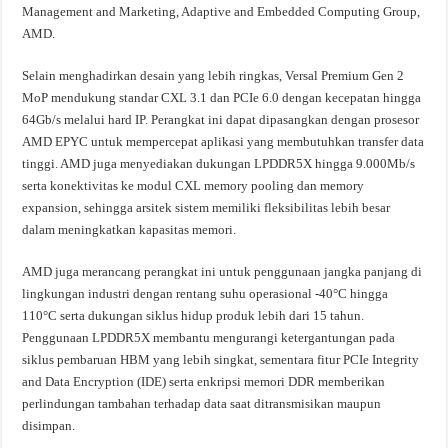
Management and Marketing, Adaptive and Embedded Computing Group,
AMD.
Selain menghadirkan desain yang lebih ringkas, Versal Premium Gen 2
MoP mendukung standar CXL 3.1 dan PCIe 6.0 dengan kecepatan hingga
64Gb/s melalui hard IP. Perangkat ini dapat dipasangkan dengan prosesor
AMD EPYC untuk mempercepat aplikasi yang membutuhkan transfer data
tinggi. AMD juga menyediakan dukungan LPDDR5X hingga 9.000Mb/s
serta konektivitas ke modul CXL memory pooling dan memory
expansion, sehingga arsitek sistem memiliki fleksibilitas lebih besar
dalam meningkatkan kapasitas memori.
AMD juga merancang perangkat ini untuk penggunaan jangka panjang di
lingkungan industri dengan rentang suhu operasional -40°C hingga
110°C serta dukungan siklus hidup produk lebih dari 15 tahun.
Penggunaan LPDDR5X membantu mengurangi ketergantungan pada
siklus pembaruan HBM yang lebih singkat, sementara fitur PCIe Integrity
and Data Encryption (IDE) serta enkripsi memori DDR memberikan
perlindungan tambahan terhadap data saat ditransmisikan maupun
disimpan.