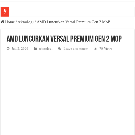
Anda butuh promosi usaha? Kontak ke Email redaksi@bisnisnasional.com
Home
/
teknologi
/
AMD Luncurkan Versal Premium Gen 2 MoP
Dibutuhkan Wartawan. Lamaran di-email ke redaksi@bisnisnasional.com
AMD Luncurkan Versal Premium Gen 2 MoP
Dibutuhkan Marketing. Lamaran di-email ke redaksi@bisnisnasional.com
Juli 3, 2026
teknologi
Leave a comment
79 Views