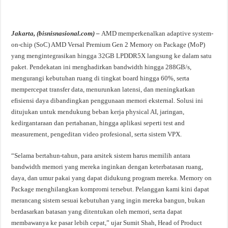
Jakarta, (bisnisnasional.com) –
AMD memperkenalkan adaptive system-
on-chip (SoC) AMD Versal Premium Gen 2 Memory on Package (MoP)
yang mengintegrasikan hingga 32GB LPDDR5X langsung ke dalam satu
paket. Pendekatan ini menghadirkan bandwidth hingga 288GB/s,
mengurangi kebutuhan ruang di tingkat board hingga 60%, serta
mempercepat transfer data, menurunkan latensi, dan meningkatkan
efisiensi daya dibandingkan penggunaan memori eksternal. Solusi ini
ditujukan untuk mendukung beban kerja physical AI, jaringan,
kedirgantaraan dan pertahanan, hingga aplikasi seperti test and
measurement, pengeditan video profesional, serta sistem VPX.
“Selama bertahun-tahun, para arsitek sistem harus memilih antara
bandwidth memori yang mereka inginkan dengan keterbatasan ruang,
daya, dan umur pakai yang dapat didukung program mereka. Memory on
Package menghilangkan kompromi tersebut. Pelanggan kami kini dapat
merancang sistem sesuai kebutuhan yang ingin mereka bangun, bukan
berdasarkan batasan yang ditentukan oleh memori, serta dapat
membawanya ke pasar lebih cepat,” ujar Sumit Shah, Head of Product