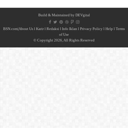
Build & Maintained by
DEVgital
BSN.com|
About Us
l
Karir
l
Redaksi l
Info Iklan
l
Privacy Policy
l
Help
l
Terms
of Use
© Copyright 2026, All Rights Reserved