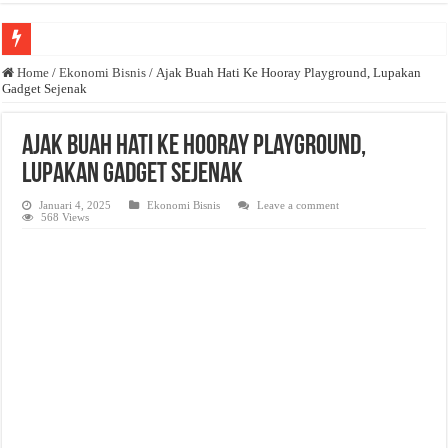
Anda butuh promosi usaha? Kontak ke Email redaksi@bisnisnasional.com
Home
/
Ekonomi Bisnis
/
Ajak Buah Hati Ke Hooray Playground, Lupakan
Gadget Sejenak
Dibutuhkan Wartawan. Lamaran di-email ke redaksi@bisnisnasional.com
Dibutuhkan Marketing. Lamaran di-email ke redaksi@bisnisnasional.com
Ajak Buah Hati Ke Hooray Playground,
Lupakan Gadget Sejenak
Januari 4, 2025
Ekonomi Bisnis
Leave a comment
568 Views