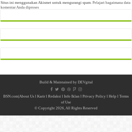
Situs ini menggunakan Akismet untuk mengurangi spam.
Pelajari bagaimana data
komentar Anda diproses
Build & Maintained by
DEVgital
BSN.com|
About Us
l
Karir
l
Redaksi l
Info Iklan
l
Privacy Policy
l
Help
l
Terms
of Use
© Copyright 2026, All Rights Reserved