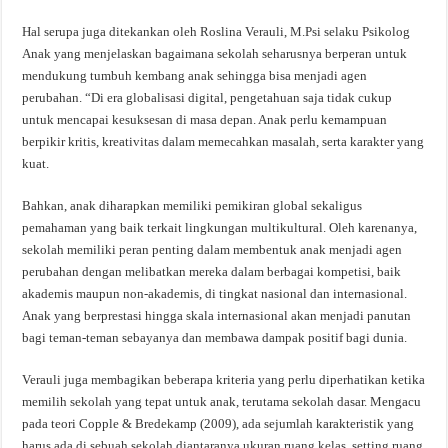
Hal serupa juga ditekankan oleh Roslina Verauli, M.Psi selaku Psikolog
Anak yang menjelaskan bagaimana sekolah seharusnya berperan untuk
mendukung tumbuh kembang anak sehingga bisa menjadi agen
perubahan. “Di era globalisasi digital, pengetahuan saja tidak cukup
untuk mencapai kesuksesan di masa depan. Anak perlu kemampuan
berpikir kritis, kreativitas dalam memecahkan masalah, serta karakter yang
kuat.
Bahkan, anak diharapkan memiliki pemikiran global sekaligus
pemahaman yang baik terkait lingkungan multikultural. Oleh karenanya,
sekolah memiliki peran penting dalam membentuk anak menjadi agen
perubahan dengan melibatkan mereka dalam berbagai kompetisi, baik
akademis maupun non-akademis, di tingkat nasional dan internasional.
Anak yang berprestasi hingga skala internasional akan menjadi panutan
bagi teman-teman sebayanya dan membawa dampak positif bagi dunia.
Verauli juga membagikan beberapa kriteria yang perlu diperhatikan ketika
memilih sekolah yang tepat untuk anak, terutama sekolah dasar. Mengacu
pada teori Copple & Bredekamp (2009), ada sejumlah karakteristik yang
harus ada di sebuah sekolah diantaranya ukuran ruang kelas, setting ruang