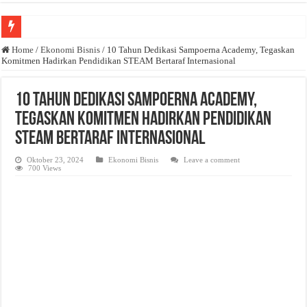
Anda butuh promosi usaha? Kontak ke Email redaksi@bisnisnasional.com
Home
/
Ekonomi Bisnis
/
10 Tahun Dedikasi Sampoerna Academy, Tegaskan
Komitmen Hadirkan Pendidikan STEAM Bertaraf Internasional
Dibutuhkan Wartawan. Lamaran di-email ke redaksi@bisnisnasional.com
Dibutuhkan Marketing. Lamaran di-email ke redaksi@bisnisnasional.com
10 Tahun Dedikasi Sampoerna Academy,
Tegaskan Komitmen Hadirkan Pendidikan
STEAM Bertaraf Internasional
Oktober 23, 2024
Ekonomi Bisnis
Leave a comment
700 Views