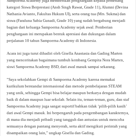
Sampoerna Academy juga memberikan penghargaan kepada pemenang
kategori Siswa Berprestasi (Ansh Singh Rawat, Grade 11), Alumni (Devina
Nathania Avianto, Fakultas Hukum UI), serta orang tua (Mrs. Sukma) dan
siswa (Faraluna Sabia Gunadi, Grade 10) yang sudah bergabung menjadi
bagian dari keluarga Sampoerna Academy sejak awal. Pemberian
penghargaan ini merupakan bentuk apresiasi dan dukungan dalam
perjalanan 10 tahun Sampoerna Academy di Indonesia.
Acara ini juga turut dihadiri oleh Gisella Anastasia dan Gading Marten
yang menceritakan bagaimana tumbuh kembang Gempita Nora Marten,
siswi Sampoerna Academy BSD, dari awal masuk sampai sekarang.
“Saya sekolahkan Gempi di Sampoerna Academy karena memakai
kurikulum berstandar internasional dan metode pembelajaran STEAM
yang unik, sehingga Gempi bisa belajar maupun berkarya dengan mudah
baik di dalam maupun luar sekolah. Selain itu, teman-teman, guru, dan staf
Sampoerna Academy juga sangat suportif bahkan tidak ‘pilih-pilih kasih’
dari awal Gempi masuk. Ini berpengaruh pada pengembangan karakternya,
di mana dia menjadi pribadi yang tangguh dan antusias untuk mencoba
semuanya dengan pantang menyerah, serta aktif mengikuti perintah yang
disampaikan orang lain,” ungkap Gisella dan Gading.