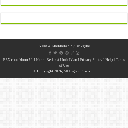
Build & Maintained by
DEVgital
BSN.com|
About Us
l
Karir
l
Redaksi l
Info Iklan
l
Privacy Policy
l
Help
l
Terms
of Use
© Copyright 2026, All Rights Reserved