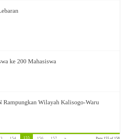
Lebaran
swa ke 200 Mahasiswa
PGN Rampungkan Wilayah Kalisogo-Waru
155
53
154
156
157
»
...
Page 155 of 158