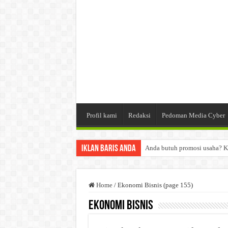
Profil kami
Redaksi
Pedoman Media Cyber
Iklan Baris Anda
Anda butuh promosi usaha? K
Dibutuhkan Wartawan. Lamara
Dibutuhkan Marketing. Lamar
Home
/
Ekonomi Bisnis (page 155)
Ekonomi Bisnis