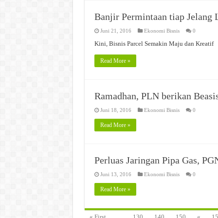
Banjir Permintaan tiap Jelang 
Juni 21, 2016
Ekonomi Bisnis
0
Kini, Bisnis Parcel Semakin Maju dan Kreatif
Read More »
Ramadhan, PLN berikan Beasi
Juni 18, 2016
Ekonomi Bisnis
0
Read More »
Perluas Jaringan Pipa Gas, 
Juni 13, 2016
Ekonomi Bisnis
0
Read More »
« First
...
130
140
150
«
1